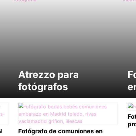
Atrezzo para
F
fotógrafos
e
Fo
pr
N
Fotógrafo de comuniones en