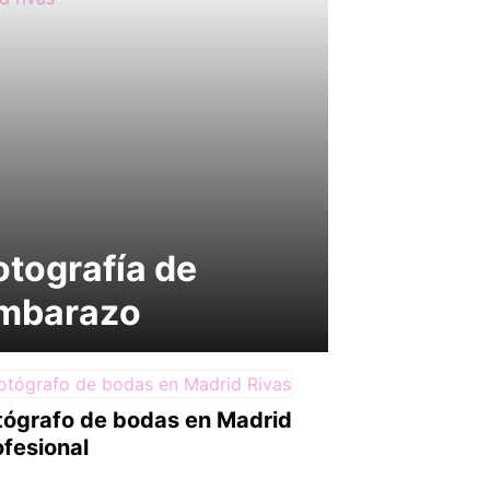
otografía de
mbarazo
tógrafo de bodas en Madrid
ofesional