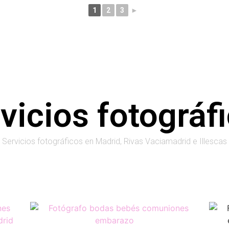
1
2
3
►
vicios fotográf
Servicios fotográficos en Madrid, Rivas Vaciamadrid e Illescas