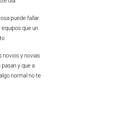
te día.
osa puede fallar.
s equipos que un
to.
s novios y novias
e pasan y que a
 algo normal no te