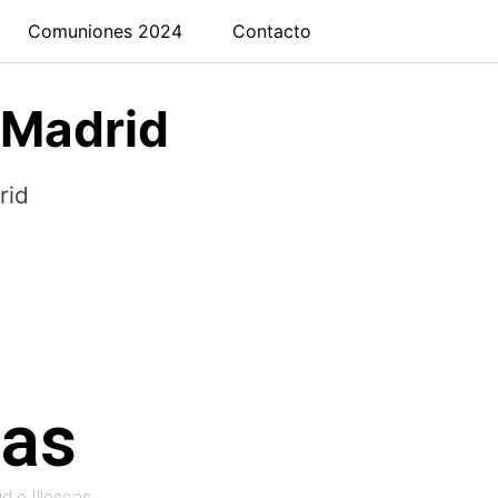
Comuniones 2024
Contacto
aMadrid
rid
das
d e Illescas