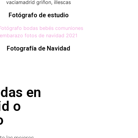
Fotógrafo de estudio
Fotografía de Navidad
odas en
id o
o
te las mejores