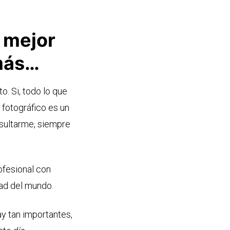
l mejor
más…
o. Si, todo lo que
 fotográfico es un
nsultarme, siempre
ofesional con
dad del mundo.
ay tan importantes,