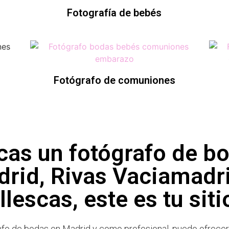
Fotografía de bebés
Fotógrafo de comuniones
cas un fotógrafo de b
rid, Rivas Vaciamadr
Illescas, este es tu siti
afo de bodas en Madrid y como profesional, puedo ofrecer