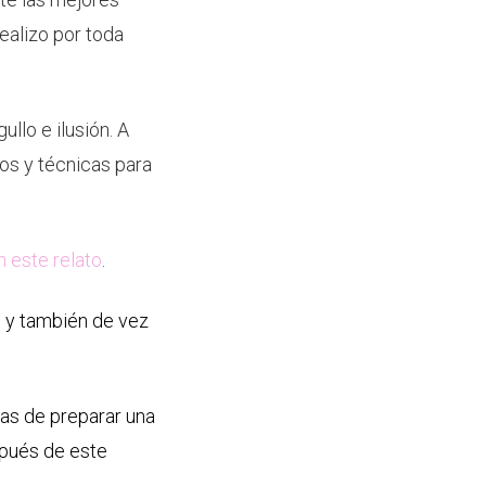
ealizo por toda
llo e ilusión. A
os y técnicas para
n este relato
.
b y también de vez
.
as de preparar una
spués de este